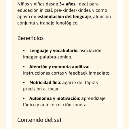
o
v
Niños y niñas desde
3+ años
. Ideal para
“
o
educación inicial, pre-kínder/kínder, y como
Y
“
apoyo en
estimulación del lenguaje
, atención
-
Y
conjunta y trabajo fonológico.
P
-
e
P
n
e
Beneficios
”
n
e
”
Lenguaje y vocabulario:
asociación
n
e
imagen-palabra-sonido.
e
n
s
e
Atención y memoria auditiva:
p
s
instrucciones cortas y feedback inmediato.
a
p
Motricidad fina:
agarre del lápiz y
ñ
a
precisión al tocar.
o
ñ
l
o
Autonomía y motivación:
aprendizaje
–
l
lúdico y autocorrección sonora.
j
–
u
j
Contenido del set
e
u
g
e