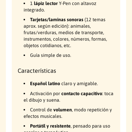
1
lápiz lector
Y-Pen con altavoz
o
g
integrado.
d
o
e
d
Tarjetas/laminas sonoras
(12 temas
t
e
aprox. según edición): animales,
a
t
frutas/verduras, medios de transporte,
r
a
instrumentos, colores, números, formas,
j
r
objetos cotidianos, etc.
e
j
t
e
Guía simple de uso.
a
t
s
a
Características
s
s
o
s
Español latino
claro y amigable.
n
o
o
n
Activación por
contacto capacitivo
: toca
r
o
el dibujo y suena.
a
r
s
a
Control de
volumen
, modo repetición y
s
efectos musicales.
Portátil y resistente
, pensado para uso