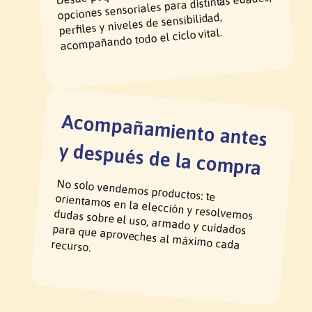
opciones sensoriales para distintas edades,
perfiles y niveles de sensibilidad,
acompañando todo el ciclo vital.
Acom
pañam
iento antes
y después de la com
pra
No solo vendemos productos: te orientamos en la elección y resolvemos
dudas sobre el uso, armado y cuidados para que aproveches al máximo cada recurso.