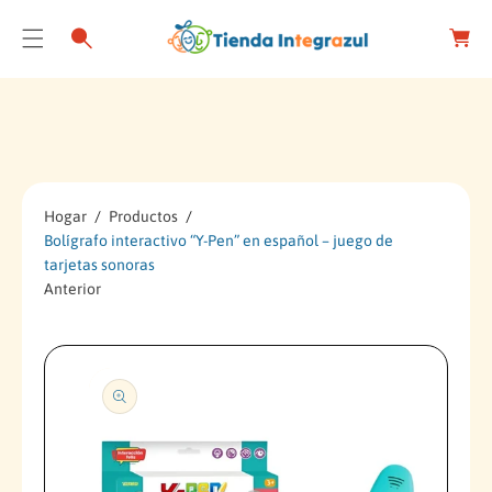
C
a
r
O
r
N
S
o
T
Al
E
T
N
A
I
R
D
A
Hogar
Productos
O
Bolígrafo interactivo “Y-Pen” en español – juego de
In
tarjetas sonoras
F
Anterior
O
R
M
A
Ci
Ó
N
D