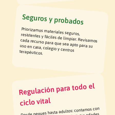
Seguros y probados
Priorizamos materiales seguros, resistentes y fáciles de limpiar. Revisamos
cada recurso para que sea apto para su uso en casa, colegio y centros
terapéuticos.
Regulación para todo el
ciclo vital
Desde peques hasta adultos: contamos con