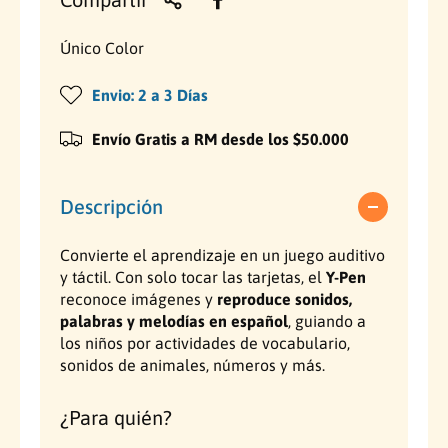
r
a
a
r
i
B
a
Único Color
o
o
B
l
o
Envio: 2 a 3 Días
h
í
l
g
í
Envío Gratis a RM desde los $50.000
a
r
g
a
r
b
f
a
Descripción
o
f
i
i
o
Convierte el aprendizaje en un juego auditivo
t
n
i
y táctil. Con solo tocar las tarjetas, el
Y-Pen
t
n
u
reconoce imágenes y
reproduce sonidos,
e
t
r
e
palabras y melodías en español
, guiando a
a
a
r
los niños por actividades de vocabulario,
c
a
sonidos de animales, números y más.
l
t
c
i
t
¿Para quién?
v
i