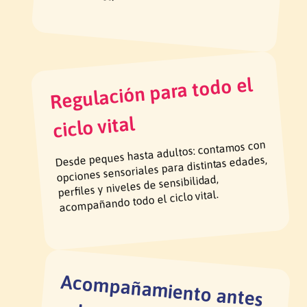
Regulación para todo el
ciclo vital
Desde peques hasta adultos: contamos con
opciones sensoriales para distintas edades,
perfiles y niveles de sensibilidad,
acompañando todo el ciclo vital.
Acom
pañam
iento antes
y después de la com