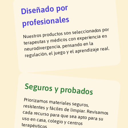
Diseñado por
profesionales
Nuestros productos son seleccionados por
terapeutas y médicos con experiencia en
neurodivergencia, pensando en la
regulación, el juego y el aprendizaje real.
Seguros y probados
Priorizamos materiales seguros, resistentes y fáciles de limpiar. Revisamos
cada recurso para que sea apto para su uso en casa, colegio y centros
terapéuticos.