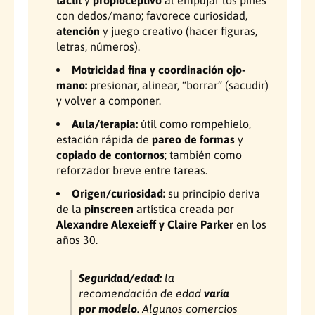
s
e
con dedos/mano; favorece curiosidad,
s
atención
y juego creativo (hacer figuras,
letras, números).
Motricidad fina y coordinación ojo-
mano:
presionar, alinear, “borrar” (sacudir)
y volver a componer.
Aula/terapia:
útil como rompehielo,
estación rápida de
pareo de formas
y
copiado de contornos
; también como
reforzador breve entre tareas.
Origen/curiosidad:
su principio deriva
de la
pinscreen
artística creada por
Alexandre Alexeieff y Claire Parker
en los
años 30.
Seguridad/edad:
la
recomendación de edad
varía
por modelo
. Algunos comercios