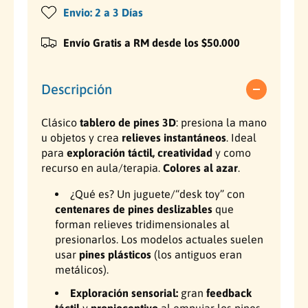
P
a
Envio: 2 a 3 Días
i
P
h
n
i
Envío Gratis a RM desde los $50.000
a
A
n
r
A
b
t
r
Descripción
3
t
i
D
3
–
D
Clásico
tablero de pines 3D
: presiona la mano
t
t
–
u objetos y crea
relieves instantáneos
. Ideal
a
t
u
para
exploración táctil, creatividad
y como
b
a
recurso en aula/terapia.
Colores al azar
.
a
l
b
e
l
¿Qué es? Un juguete/“desk toy” con
l
r
e
centenares de pines deslizables
que
o
r
forman relieves tridimensionales al
d
o
presionarlos. Los modelos actuales suelen
e
d
usar
pines plásticos
(los antiguos eran
p
e
metálicos).
i
p
n
i
Exploración sensorial:
gran
feedback
e
n
táctil
y
propioceptivo
al empujar los pines