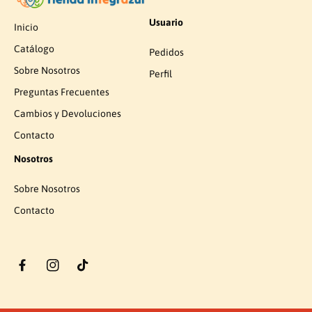
Usuario
Inicio
Catálogo
Pedidos
Sobre Nosotros
Perfil
Preguntas Frecuentes
Cambios y Devoluciones
Contacto
Nosotros
Sobre Nosotros
Contacto
F
I
t
a
n
i
M
c
s
k
é