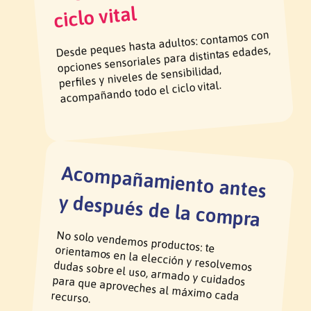
ciclo vital
Desde peques hasta adultos: contamos con
opciones sensoriales para distintas edades,
perfiles y niveles de sensibilidad,
acompañando todo el ciclo vital.
Acom
pañam
iento antes
y después de la com
pra
No solo vendemos productos: te orientamos en la elección y resolvemos
dudas sobre el uso, armado y cuidados para que aproveches al máximo cada recurso.