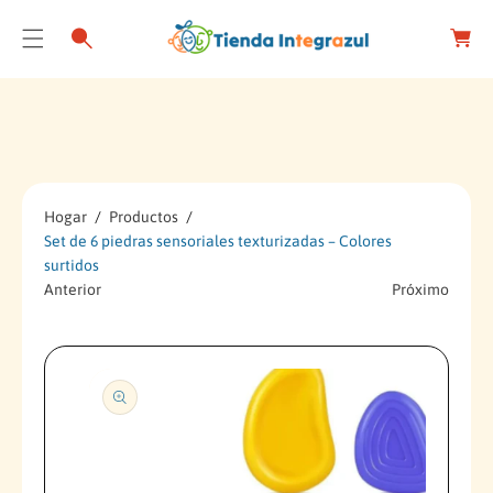
C
a
r
O
r
N
S
o
T
Al
E
T
N
A
I
R
D
A
Hogar
Productos
O
Set de 6 piedras sensoriales texturizadas – Colores
In
surtidos
F
Anterior
Próximo
O
R
M
A
Ci
Ó
N
D