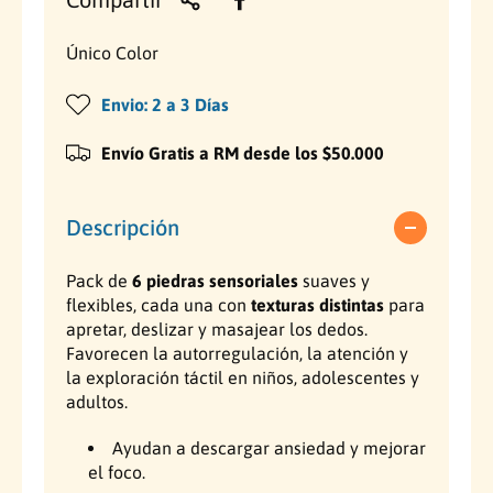
r
a
a
r
i
i
S
a
Único Color
o
o
e
S
t
e
Envio: 2 a 3 Días
d
h
d
t
e
d
Envío Gratis a RM desde los $50.000
e
a
6
e
p
6
v
b
i
p
Descripción
e
i
e
i
d
e
Pack de
6 piedras sensoriales
suaves y
n
t
r
d
flexibles, cada una con
texturas distintas
para
a
r
t
u
apretar, deslizar y masajear los dedos.
s
a
s
s
Favorecen la autorregulación, la atención y
a
a
e
s
la exploración táctil en niños, adolescentes y
n
e
adultos.
l
s
n
o
s
Ayudan a descargar ansiedad y mejorar
r
o
el foco.