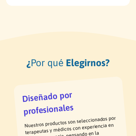
r
o
e
r
s
e
s
s
u
s
r
u
t
r
i
t
d
i
¿
Por qué
Elegirnos?
o
d
s
o
s
Diseñado por
profesionales
Nuestros productos son seleccionados por
terapeutas y médicos con experiencia en