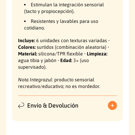
i
r
Estimulan la integración sensorial
a
i
(tacto y propiocepción).
l
a
e
l
Resistentes y lavables para uso
s
e
cotidiano.
t
s
e
t
Incluye:
6 unidades con texturas variadas •
x
e
Colores:
surtidos (combinación aleatoria) •
t
x
Material:
silicona/TPR flexible •
Limpieza:
u
t
agua tibia y jabón •
Edad:
3+ (uso
r
u
supervisado).
i
r
z
i
Nota Integrazul:
producto sensorial
a
z
recreativo/educativo; no es mordedor.
d
a
a
d
s
a
Envío & Devolución
–
s
C
–
o
C
l
o
o
l